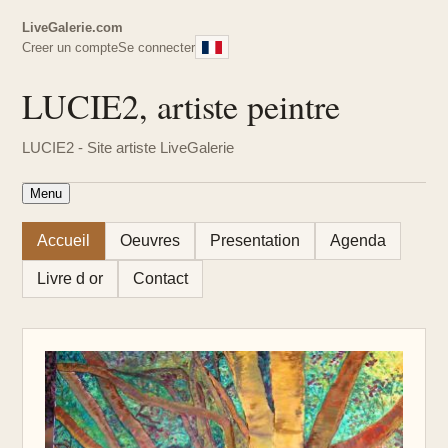
LiveGalerie.com
Creer un compte
Se connecter
LUCIE2, artiste peintre
LUCIE2 - Site artiste LiveGalerie
Menu
Accueil
Oeuvres
Presentation
Agenda
Livre d or
Contact